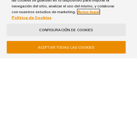
las cookies se guarden en tu dispositivo para mejorar la
navegación del sitio, analizar el uso del mismo, y colaborar
con nuestros estudios de marketing.
Aviso legal
Política de Cookies
CONFIGURACIÓN DE COOKIES
ACEPTAR TODAS LAS COOKIES
Aviso Legal
Política de Privacidad
Política de Cookies
Política de Compras
Política de Calidad
Weidmüller
Pol. Ind. Sudoeste Calle Narcís Monturiol 11-13
08960 Sant Just Desvern
Teléfono +34 934 803 386