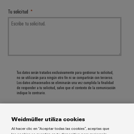
Tu solicitud
Tus datos serán tratados exclusivamente para gestionar tu solicitud,
no se utilizarán para ningún otro fin ni se compartirán con terceros.
Los datos almacenados se eliminarán una vez cumplida la finalidad
de responder a tu solicitud, salvo que el contexto de la comunicación
indique lo contrario.
Weidmüller utiliza cookies
ENVIAR
Al hacer clic en “Aceptar todas las cookies”, aceptas que