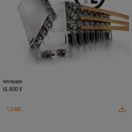
whitepaper
Configurador
UL 600 V
Weidmüller
Ingeniería
digital
1,0 MB
avanzada:
intuitiva,
sencilla y
rápida