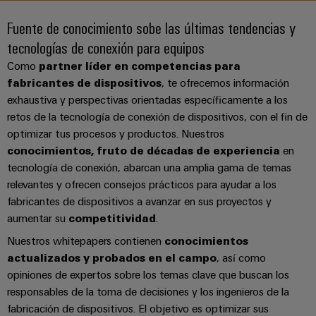
Cliente
Pair
conectores
tangibles
Weidmüller
Montaje
Weidmüller
Empresa
y
Fuente de conocimiento sobe las últimas tendencias y
Ethernet
para
Dónde
personalizado
las
tecnologías de conexión para equipos
circuito
Datos
soluciones
Estamos
de
VISTA
Tecnología
se
impreso
y
PREVIA
Como
partner líder en competencias para
Ventas
cables
de
pueden
Webinars
cifras
fabricantes de dispositivos
, te ofrecemos información
experimentar.
conexión
Cajas
exhaustiva y perspectivas orientadas específicamente a los
Fast
Condiciones
SNAP
y
Sostenibilidad
Almacenamiento
Global
retos de la tecnología de conexión de dispositivos, con el fin de
Delivery
de
IN
componentes
optimizar tus procesos y productos. Nuestros
de
Service
Compliance
Venta
conocimientos, fruto de décadas de experiencia
en
energía
Tecnología
Sistemas
tecnología de conexión, abarcan una amplia gama de temas
Soluciones
Ubicaciones
Subscripción
de
de
y
relevantes y ofrecen consejos prácticos para ayudar a los
Consultoría
al
conexión
paso
productos
Información
fabricantes de dispositivos a avanzar en sus proyectos y
e
para
Newsletter
PUSH
para
aumentar su
competitividad
.
de
sistemas
ingeniería
IN
cables
de
gestión
Nuestros whitepapers contienen
conocimientos
digital
almacenamiento
y
y
actualizados y probados en el campo
, así como
u-
de
componentes
certificados
opiniones de expertos sobre los temas clave que buscan los
Connectivity
energía
OS
(ESS)
responsables de la toma de decisiones y los ingenieros de la
Consulting
edge
Cables
Orange
fabricación de dispositivos. El objetivo es optimizar sus