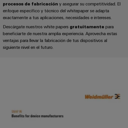
Centro
computing
de
Mag
Ingeniería
procesos de fabricación
y asegurar su competitividad. El
de
conexión,
|
digital
enfoque específico y técnico del whitepaper se adapta
datos
cables
Customer
exactamente a tus aplicaciones, necesidades e intereses.
Soluciones
Cuadro
Weidmüller
de
Magazine
Descárgate nuestros white papers
gratuitamente
para
y
y
Configurator
conexión
productos
beneficiarte de nuestra amplia experiencia. Aprovecha estas
Academia
campo
(patch)
para
ventajas para llevar la fabricación de tus dispositivos al
Servicios
centros
Weidmüller
y
siguiente nivel en el futuro.
Cableado
de
de
cables
datos:
Recursos
de
conectores
eficientes,
Humanos
campo
para
Interfaces
fiables
y
circuito
y
Nuestro
Configurador
escalables
impreso
soluciones
equipo
Weidmüller
Construcción
de
de
Servicios
naval
migración
Medición
dirección
de
Soluciones
para
inteligente
laboratorio
integrales
PLC
Política
de
Smart
de
conexión
Interfaces
Cabinet
para
calidad
Soporte