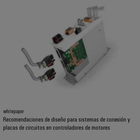
para
Industrial
los
AI
diferentes
sectores
Acceso
de
la
remoto
automatización
de
Plataforma
máquinas
de
y
la
Servicio
automatización
Industrial
industrial
easyConnect
Oil
Application
&
IoT
Gas
Centre
Garantizar
whitepaper
un
Recomendaciones de diseño para sistemas de conexión y
funcionamiento
seguro
placas de circuitos en controladores de motores
Workplace
con
soluciones
&