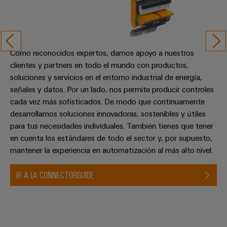
ferroviario
de
Transmisión
distribución
y
distribución
Como reconocidos expertos, damos apoyo a nuestros
Servicio
Estabilidad
clientes y partners en todo el mundo con productos,
y
de
soluciones y servicios en el entorno industrial de energía,
seguridad
montaje
señales y datos. Por un lado, nos permite producir controles
para
las
cada vez más sofisticados. De modo que continuamente
Guías
redes
desarrollamos soluciones innovadoras, sostenibles y útiles
energéticas
montadas
para tus necesidades individuales. También tienes que tener
modernas
en cuenta los estándares de todo el sector y, por supuesto,
Cajas
Tratamiento
mantener la experiencia en automatización al más alto nivel.
modificadas
de
y
agua
IR A LA CONNECTORGUIDE
adaptadas
y
tratamiento
Montaje
de
personalizado