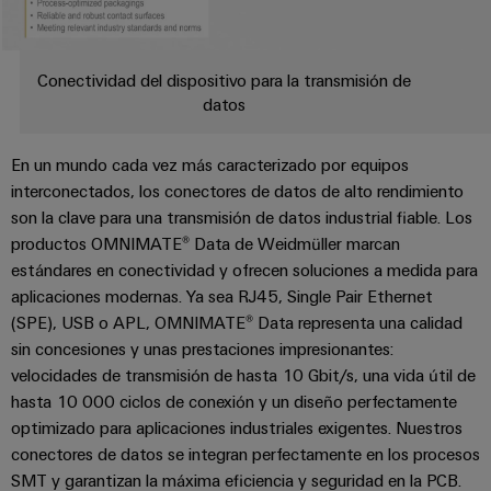
Centro
computing
de
Mag
Ingeniería
de
conexión,
Asesoramiento y soporte
|
digital
datos
cables
Customer
Conectividad del dispositivo para la transmisión de
Soluciones
Cuadro
Weidmüller
de
Magazine
datos
y
y
Configurator
conexión
productos
Academia
campo
(patch)
para
Servicios
En un mundo cada vez más caracterizado por equipos
centros
Weidmüller
y
Cableado
de
de
interconectados, los conectores de datos de alto rendimiento
cables
datos:
Recursos
de
conectores
son la clave para una transmisión de datos industrial fiable. Los
eficientes,
Humanos
productos OMNIMATE® Data de Weidmüller marcan
campo
para
Interfaces
fiables
estándares en conectividad y ofrecen soluciones a medida para
y
circuito
y
Nuestro
Configurador
escalables
aplicaciones modernas. Ya sea RJ45, Single Pair Ethernet
impreso
soluciones
equipo
Weidmüller
(SPE), USB o APL, OMNIMATE® Data representa una calidad
Construcción
de
de
Servicios
sin concesiones y unas prestaciones impresionantes:
naval
migración
Medición
dirección
velocidades de transmisión de hasta 10 Gbit/s, una vida útil de
de
Soluciones
para
inteligente
hasta 10 000 ciclos de conexión y un diseño perfectamente
laboratorio
integrales
PLC
Política
optimizado para aplicaciones industriales exigentes. Nuestros
de
Smart
de
conexión
conectores de datos se integran perfectamente en los procesos
Interfaces
Cabinet
para
calidad
SMT y garantizan la máxima eficiencia y seguridad en la PCB.
Soporte