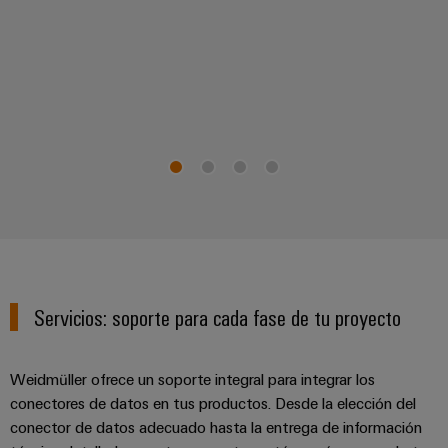
aguas
de
residuales
cables
Soluciones
para
la
industria
Application
del
IoT
agua
Centre
y
de
aguas
residuales
Novedades
de producto
Conectividad
práctica para
Servicios: soporte para cada fase de tu proyecto
tu industria.
Nuestras
novedades
para
Weidmüller ofrece un soporte integral para integrar los
Industrial
Connectivity.
conectores de datos en tus productos. Desde la elección del
conector de datos adecuado hasta la entrega de información