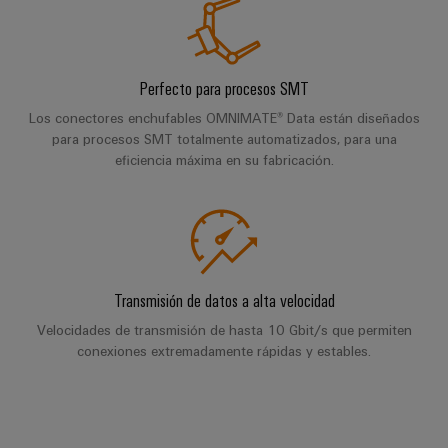
para
Industrial
los
AI
diferentes
sectores
Acceso
de
Perfecto para procesos SMT
la
remoto
automatización
Los conectores enchufables OMNIMATE® Data están diseñados
de
para procesos SMT totalmente automatizados, para una
Plataforma
máquinas
eficiencia máxima en su fabricación.
de
y
la
Servicio
automatización
Industrial
industrial
easyConnect
Oil
Application
&
Transmisión de datos a alta velocidad
IoT
Gas
Velocidades de transmisión de hasta 10 Gbit/s que permiten
Centre
Garantizar
conexiones extremadamente rápidas y estables.
un
funcionamiento
seguro
Workplace
con
soluciones
&