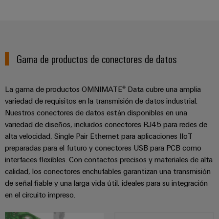
la
de
Building
industria
asistencia
Soporte
marítima
Workplace
Prensa
técnico
Distribution
solutions
Energía
boxes
eólica
Company
Cumplimiento
Gama de productos de conectores de datos
Excelencia
News
medioambiental
operativa
Sistemas
de
en
Electrónica
Notas
y
La gama de productos OMNIMATE® Data cubre una amplia
energía
los
de
soluciones
eólica
variedad de requisitos en la transmisión de datos industrial.
productos
Relés
prensa
Nuestros conectores de datos están disponibles en una
Energía
y
Automatización
PSIRT
variedad de diseños, incluidos conectores RJ45 para redes de
fotovoltaica
relés
descentralizada
alta velocidad, Single Pair Ethernet para aplicaciones IIoT
Aprovechar
de
Datos
Nuestros
preparadas para el futuro y conectores USB para PCB como
la
Automatización
estado
de
partners
interfaces flexibles. Con contactos precisos y materiales de alta
energía
industrial
sólido
solar
ingeniería
calidad, los conectores enchufables garantizan una transmisión
para
Distribución
de señal fiable y una larga vida útil, ideales para su integración
Industrial
una
Aisladores
Catálogos
en el circuito impreso.
mayor
analytics
Red
y
técnicos
eficiencia
de
convertidores
de
de