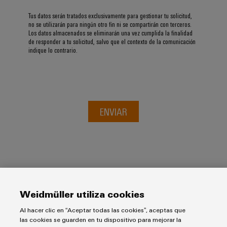
Tus datos serán tratados exclusivamente para gestionar tu solicitud,
no se utilizarán para ningún otro fin ni se compartirán con terceros.
Los datos almacenados se eliminarán una vez cumplida la finalidad
de responder a tu solicitud, salvo que el contexto de la comunicación
indique lo contrario.
ENVIAR
Weidmüller utiliza cookies
Al hacer clic en “Aceptar todas las cookies”, aceptas que
Aviso Legal
las cookies se guarden en tu dispositivo para mejorar la