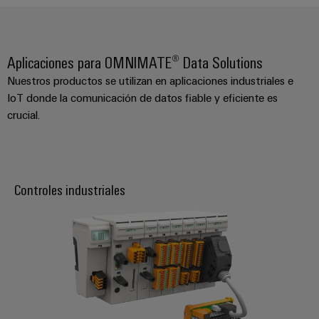
integradas
Accesorios
para
la
Herramientas
industria
Aplicaciones para OMNIMATE® Data Solutions
de
Máquinas
procesos
Nuestros productos se utilizan en aplicaciones industriales e
automáticas
IoT donde la comunicación de datos fiable y eficiente es
Sector
crucial.
ferroviario
Software
Soluciones
modernas
Señalizadores
y
digitales
Impresoras
Controles industriales
para
industriales
una
movilidad
Industry
respetuosa
con
light
el
clima
Infraestructura
en
del
el
transporte
armario