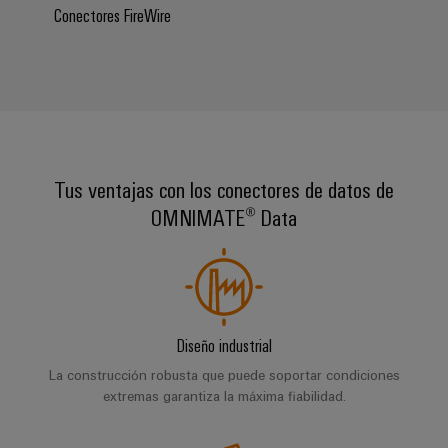
para
la
E/S
Conectores FireWire
infraestructura
Aceptamos
circuito
de
Ethernet
Desafíos
impreso
edificios
industrial
Es
Fabricación
Servicios
Paneles
Becarios
de
de
táctiles
cuadros
conectores
eléctricos
para
Tus ventajas con los conectores de datos de
Herramientas
Soluciones
circuito
OMNIMATE® Data
de
para
impreso
los
ingeniería
retos
y
Fabricante
de
visualización
de
la
fabricación
dispositivos
de
Medición
Diseño industrial
originales
cuadros
de
eléctricos
(OEM)
La construcción robusta que puede soportar condiciones
energía
extremas garantiza la máxima fiabilidad.
Maquinaria
Weidmüller
Soluciones