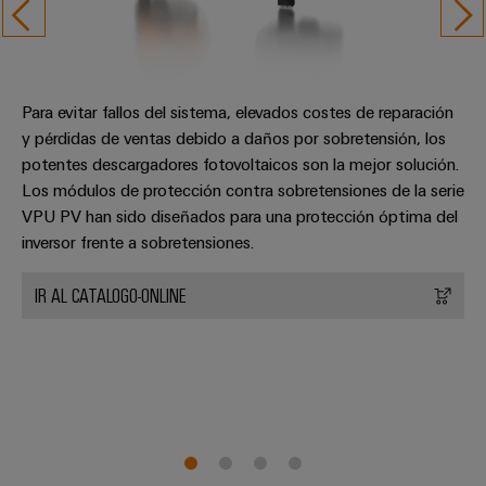
para
la
E/S
infraestructura
Aceptamos
circuito
de
Ethernet
Desafíos
impreso
edificios
industrial
Es
Fabricación
Servicios
Para evitar fallos del sistema, elevados costes de reparación
Paneles
Becarios
de
de
y pérdidas de ventas debido a daños por sobretensión, los
táctiles
cuadros
conectores
potentes descargadores fotovoltaicos son la mejor solución.
eléctricos
para
Los módulos de protección contra sobretensiones de la serie
Herramientas
Soluciones
circuito
VPU PV han sido diseñados para una protección óptima del
de
para
inversor frente a sobretensiones.
impreso
los
ingeniería
retos
y
Fabricante
IR AL CATALOGO-ONLINE
de
visualización
de
la
fabricación
dispositivos
de
Medición
originales
cuadros
de
eléctricos
(OEM)
energía
Maquinaria
Weidmüller
Soluciones