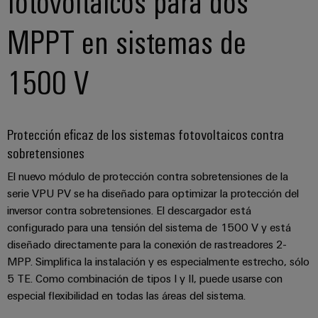
fotovoltaicos para dos
aguas
de
residuales
cables
MPPT en sistemas de
Soluciones
para
la
1500 V
industria
Application
del
IoT
agua
Centre
y
de
Protección eficaz de los sistemas fotovoltaicos contra
aguas
sobretensiones
residuales
Novedades
El nuevo módulo de protección contra sobretensiones de la
de producto
serie VPU PV se ha diseñado para optimizar la protección del
Conectividad
inversor contra sobretensiones. El descargador está
práctica para
tu industria.
configurado para una tensión del sistema de 1500 V y está
Nuestras
diseñado directamente para la conexión de rastreadores 2-
novedades
para
MPP. Simplifica la instalación y es especialmente estrecho, sólo
Industrial
5 TE. Como combinación de tipos I y II, puede usarse con
Connectivity.
especial flexibilidad en todas las áreas del sistema.