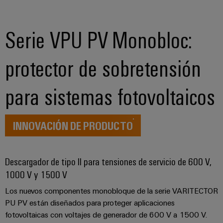
para
Industrial
los
AI
diferentes
sectores
Serie VPU PV Monobloc:
Acceso
de
la
remoto
automatización
protector de sobretensión
de
Plataforma
máquinas
de
y
para sistemas fotovoltaicos
la
Servicio
automatización
Industrial
industrial
easyConnect
INNOVACIÓN DE PRODUCTO
Oil
Application
&
IoT
Gas
Descargador de tipo II para tensiones de servicio de 600 V,
Centre
Garantizar
1000 V y 1500 V
un
funcionamiento
Los nuevos componentes monobloque de la serie VARITECTOR
seguro
PU PV están diseñados para proteger aplicaciones
Workplace
con
fotovoltaicas con voltajes de generador de 600 V a 1500 V.
soluciones
&