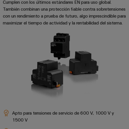
Cumplen con los últimos estándares EN para uso global.
integradas
Accesorios
para
También combinan una protección fiable contra sobretensiones
la
con un rendimiento a prueba de futuro, algo imprescindible para
Herramientas
industria
maximizar el tiempo de actividad y la rentabilidad del sistema.
de
Máquinas
procesos
automáticas
Sector
ferroviario
Software
Soluciones
modernas
Señalizadores
y
digitales
Impresoras
para
industriales
una
movilidad
Industry
respetuosa
con
light
el
clima
Infraestructura
Apto para tensiones de servicio de 600 V, 1000 V y
en
del
1500 V
el
transporte
armario