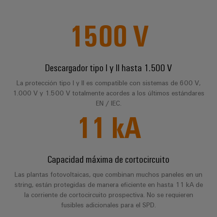
Centro
computing
de
Mag
Ingeniería
de
conexión,
FAQ
|
digital
1500
V
datos
cables
Customer
Soluciones
Cuadro
Weidmüller
de
Magazine
Servicios
y
y
Configurator
conexión
productos
Academia
campo
(patch)
para
Descargador tipo I y II hasta 1.500 V
Servicios
Descargar
centros
Weidmüller
y
Cableado
de
La protección tipo I y II es compatible con sistemas de 600 V,
de
cables
datos:
1.000 V y 1.500 V totalmente acordes a los últimos estándares
Recursos
de
conectores
eficientes,
EN / IEC.
Humanos
campo
para
Interfaces
fiables
11
kA
y
circuito
y
Nuestro
Configurador
escalables
impreso
soluciones
equipo
Weidmüller
Construcción
de
de
Servicios
Capacidad máxima de cortocircuito
naval
migración
Medición
dirección
de
Soluciones
para
inteligente
Las plantas fotovoltaicas, que combinan muchos paneles en un
laboratorio
integrales
string, están protegidas de manera eficiente en hasta 11 kA de
PLC
Política
de
Smart
la corriente de cortocircuito prospectiva. No se requieren
de
conexión
Interfaces
fusibles adicionales para el SPD.
Cabinet
para
calidad
Soporte