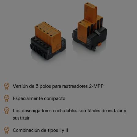
Versión de 5 polos para rastreadores 2-MPP
Configurador
Weidmüller
Especialmente compacto
Ingeniería
digital
Los descargadores enchufables son fáciles de instalar y
avanzada:
sustituir
intuitiva,
sencilla y
rápida
Combinación de tipos I y II