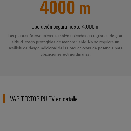
4000
m
la
de
Building
industria
asistencia
Soporte
marítima
Workplace
Prensa
técnico
Distribution
solutions
Energía
Operación segura hasta 4.000 m
boxes
eólica
Company
Cumplimiento
Las plantas fotovoltaicas, también ubicadas en regiones de gran
Excelencia
News
medioambiental
altitud, están protegidas de manera fiable. No se requiere un
operativa
Sistemas
de
en
análisis de riesgo adicional de las reducciones de potencia para
Electrónica
Notas
y
energía
los
ubicaciones extraordinarias.
de
soluciones
eólica
productos
Relés
prensa
Energía
y
Automatización
PSIRT
fotovoltaica
relés
descentralizada
Aprovechar
de
Datos
Nuestros
la
Automatización
estado
de
partners
energía
VARITECTOR PU PV en detalle
industrial
sólido
solar
ingeniería
para
Distribución
Industrial
una
Aisladores
Catálogos
mayor
analytics
Red
y
técnicos
eficiencia
de
convertidores
de
de