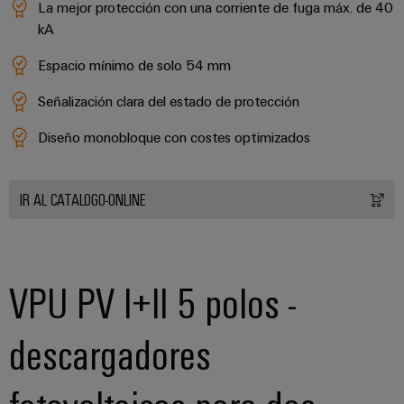
La mejor protección con una corriente de fuga máx. de 40
ferroviario
de
kA
Transmisión
distribución
y
Espacio mínimo de solo 54 mm
distribución
Señalización clara del estado de protección
Servicio
Estabilidad
y
de
Diseño monobloque con costes optimizados
seguridad
montaje
para
las
Guías
redes
IR AL CATALOGO-ONLINE
energéticas
montadas
modernas
Cajas
Tratamiento
modificadas
de
VPU PV I+II 5 polos -
y
agua
adaptadas
y
descargadores
tratamiento
Montaje
de
personalizado