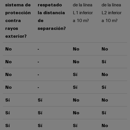
sistema de
respetado
de la línea
de la línea
protección
la distancia
L1 inferior
L2 inferior
contra
de
a 10 m?
a 10 m?
rayos
separación?
exterior?
No
-
No
No
No
-
No
Sí
No
-
Sí
No
No
-
Sí
Sí
Sí
Sí
No
No
Sí
Sí
No
Sí
Sí
Sí
Sí
No