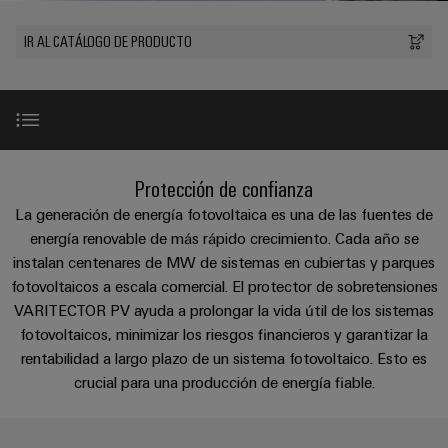
Cliente
Pair
conectores
tangibles
Weidmüller
Montaje
Weidmüller
Empresa
y
Ethernet
para
IR AL CATÁLOGO DE PRODUCTO
Dónde
personalizado
las
circuito
Datos
soluciones
Estamos
de
VISTA
Tecnología
se
impreso
y
PREVIA
Ventas
cables
de
pueden
Webinars
cifras
experimentar.
conexión
Cajas
Fast
Condiciones
SNAP
y
Sostenibilidad
Almacenamiento
Global
Delivery
Introducción
de
Protección de confianza
IN
componentes
de
Service
Compliance
Venta
La generación de energía fotovoltaica es una de las fuentes de
energía
Tecnología
Sistemas
VPU PV en detalle
energía renovable de más rápido crecimiento. Cada año se
Soluciones
Ubicaciones
Subscripción
de
de
y
instalan centenares de MW de sistemas en cubiertas y parques
Consultoría
al
conexión
paso
productos
Información
fotovoltaicos a escala comercial. El protector de sobretensiones
e
Novedades de producto
para
Newsletter
PUSH
para
VARITECTOR PV ayuda a prolongar la vida útil de los sistemas
de
sistemas
ingeniería
IN
cables
fotovoltaicos, minimizar los riesgos financieros y garantizar la
de
gestión
digital
almacenamiento
y
Gama de producto
rentabilidad a largo plazo de un sistema fotovoltaico. Esto es
y
u-
de
crucial para una producción de energía fiable.
componentes
certificados
Connectivity
energía
OS
(ESS)
Consulting
Guía de selección
edge
Cables
Orange