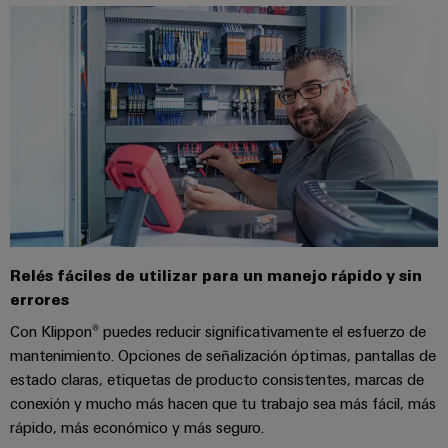
Centro
computing
de
Mag
Ingeniería
de
conexión,
|
digital
datos
cables
Customer
Soluciones
Cuadro
Weidmüller
de
Magazine
y
y
Configurator
conexión
productos
Academia
campo
(patch)
para
Servicios
centros
Weidmüller
y
Cableado
de
de
cables
datos:
Recursos
de
conectores
eficientes,
Humanos
campo
para
Interfaces
fiables
y
circuito
y
Nuestro
Configurador
escalables
Relés fáciles de utilizar para un manejo rápido y sin
impreso
soluciones
equipo
Weidmüller
errores
Construcción
de
de
Servicios
naval
migración
Con Klippon® puedes reducir significativamente el esfuerzo de
Medición
dirección
de
Soluciones
mantenimiento. Opciones de señalización óptimas, pantallas de
para
inteligente
laboratorio
integrales
estado claras, etiquetas de producto consistentes, marcas de
PLC
Política
de
Smart
conexión y mucho más hacen que tu trabajo sea más fácil, más
de
conexión
Interfaces
rápido, más económico y más seguro.
Cabinet
para
calidad
Soporte