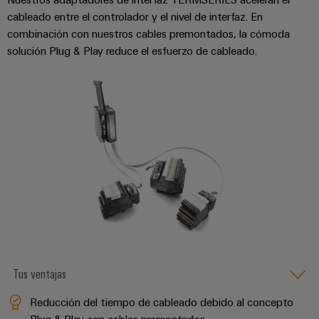
para
Industrial
los
cableado entre el controlador y el nivel de interfaz. En
AI
diferentes
combinación con nuestros cables premontados, la cómoda
sectores
solución Plug & Play reduce el esfuerzo de cableado.
Acceso
de
la
remoto
automatización
de
Plataforma
máquinas
de
y
la
Servicio
automatización
Industrial
industrial
easyConnect
Oil
Application
&
IoT
Gas
Centre
Garantizar
un
funcionamiento
Tus ventajas
seguro
Workplace
con
Reducción del tiempo de cableado debido al concepto
soluciones
&