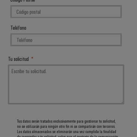
Teléfono
Tu solicitud
Configurador
Weidmüller
Ingeniería
digital
avanzada:
intuitiva,
Tus datos serán tratados exclusivamente para gestionar tu solicitud,
sencilla y
no se utilizarán para ningún otro fin ni se compartirán con terceros.
rápida
Los datos almacenados se eliminarán una vez cumplida la finalidad
de responder a tu solicitud, salvo que el contexto de la comunicación