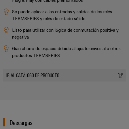
Plug & Play con cables premontados
integradas
Accesorios
para
Se puede aplicar a las entradas y salidas de los relés
la
Herramientas
TERMSERIES y relés de estado sólido
industria
de
Máquinas
procesos
Listo para utilizar con lógica de conmutación positiva y
automáticas
negativa
Sector
ferroviario
Gran ahorro de espacio debido al ajuste universal a otros
Software
Soluciones
productos TERMSERIES
modernas
Señalizadores
y
digitales
Impresoras
IR AL CATÁLOGO DE PRODUCTO
para
industriales
una
movilidad
Industry
respetuosa
con
light
el
clima
Infraestructura
en
del
el
Descargas
transporte
armario