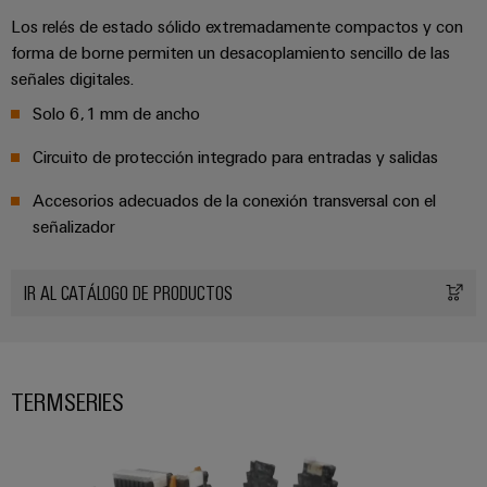
Industrial
los
partners
de
producto
Los relés de estado sólido extremadamente compactos y con
IoT
recursos
de
medida
forma de borne permiten un desacoplamiento sencillo de las
Reparaciones
Energía
Industrial
IIoT
señales digitales.
Fuentes
y
Tradicional
Security
y
Solo 6,1 mm de ancho
de
piezas
El
Automatización
Plataforma
alimentación
futuro
de
Circuito de protección integrado para entradas y salidas
de
de
Encuentra
repuesto
la
Carcasas
Accesorios adecuados de la conexión transversal con el
servicio
a
generación
para
Cursos
señalizador
industrial
tu
de
componentes
energía
de
easyConnect
partner
probada
electrónicos
formación
para
IR AL CATÁLOGO DE PRODUCTOS
Software
y
Fabricantes
soluciones
Protección
para
seminarios
de
de
contra
IIoT
web
dispositivos
IIoT
rayos
y
TERMSERIES
Soluciones
y
y
de
automatización
automatización
sobretensiones
conectividad
Opciones
innovadoras
Soluciones
de
para
PV