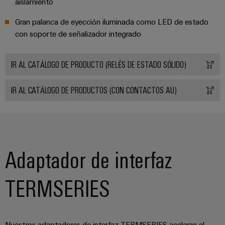
para
la
aislamiento
E/S
infraestructura
Aceptamos
circuito
de
Gran palanca de eyección iluminada como LED de estado
Ethernet
Desafíos
impreso
edificios
con soporte de señalizador integrado
industrial
Es
Fabricación
Servicios
Paneles
Becarios
de
de
IR AL CATÁLOGO DE PRODUCTO (RELÉS DE ESTADO SÓLIDO)
táctiles
cuadros
conectores
eléctricos
para
IR AL CATÁLOGO DE PRODUCTOS (CON CONTACTOS AU)
Herramientas
Soluciones
circuito
de
para
impreso
los
ingeniería
retos
y
Fabricante
de
visualización
de
la
Adaptador de interfaz
fabricación
dispositivos
de
Medición
originales
cuadros
TERMSERIES
de
eléctricos
(OEM)
energía
Maquinaria
Weidmüller
Soluciones
Nuestros adaptadores de interfaz TERMSERIES aceleran el