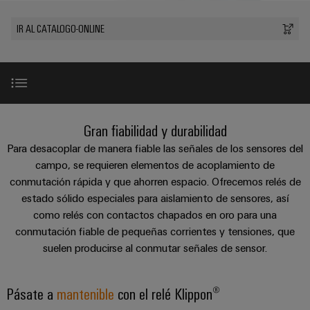
Cliente
Pair
conectores
tangibles
Weidmüller
Montaje
Weidmüller
Empresa
y
Ethernet
para
IR AL CATALOGO-ONLINE
Dónde
personalizado
las
circuito
Datos
soluciones
Estamos
de
VISTA
Tecnología
se
impreso
y
PREVIA
Ventas
cables
de
pueden
Webinars
cifras
experimentar.
conexión
Cajas
Fast
Condiciones
SNAP
y
Sostenibilidad
Almacenamiento
Global
Delivery
Nuestra gama de productos
de
Gran fiabilidad y durabilidad
IN
componentes
de
Service
Compliance
Venta
Para desacoplar de manera fiable las señales de los sensores del
energía
Tecnología
Sistemas
Descargas
campo, se requieren elementos de acoplamiento de
Soluciones
Ubicaciones
Subscripción
de
de
y
conmutación rápida y que ahorren espacio. Ofrecemos relés de
Consultoría
al
conexión
paso
productos
Información
estado sólido especiales para aislamiento de sensores, así
e
para
Newsletter
PUSH
para
como relés con contactos chapados en oro para una
de
sistemas
ingeniería
IN
cables
conmutación fiable de pequeñas corrientes y tensiones, que
de
gestión
digital
almacenamiento
y
suelen producirse al conmutar señales de sensor.
y
u-
de
componentes
certificados
Connectivity
energía
OS
(ESS)
Consulting
Pásate a
mantenible
con el relé Klippon®
edge
Cables
Orange