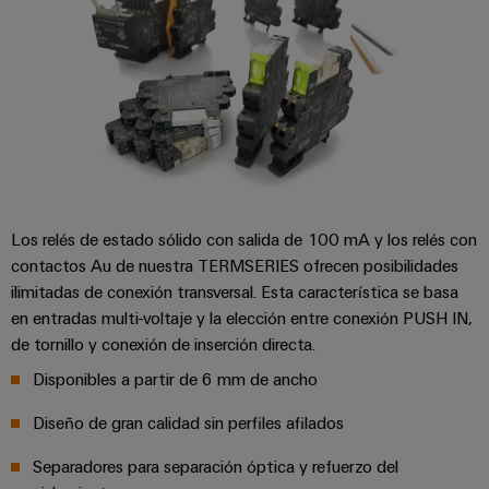
de
dispositivos
pedido
combiner
Eventos
gestión
digital
Hidrógeno
boxes
y
de
El
ferias
la
eShop
Distribuidores
hidrógeno
energía
como
de
Ferias
Interfaz
tecnología
bus
globales
clave
Power
OCI
para
de
y
Plant
la
campo
Interfaz
eventos
Controller
transición
EDI
Los relés de estado sólido con salida de 100 mA y los relés con
energética
Ferias
contactos Au de nuestra TERMSERIES ofrecen posibilidades
Infraestructura
Locales
ilimitadas de conexión transversal. Esta característica se basa
Automatización
Fabricante
VISTA
de
en entradas multi-voltaje y la elección entre conexión PUSH IN,
y
PREVIA
de
Experiencia
edificios
de tornillo y conexión de inserción directa.
software
dispositivos
Digital
Soluciones
Disponibles a partir de 6 mm de ancho
para
Monitorizadores
Bornes
las
Diseño de gran calidad sin perfiles afilados
necesidades
y
Sistemas
Carreras
específicas
conectores
Separadores para separación óptica y refuerzo del
de
profesionales
de