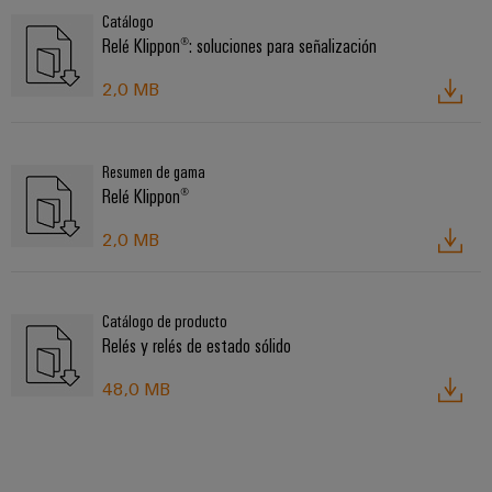
ferroviario
de
Catálogo
Relé Klippon®: soluciones para señalización
Transmisión
distribución
y
2,0 MB
distribución
Servicio
Estabilidad
y
de
Resumen de gama
seguridad
montaje
Relé Klippon®
para
las
Guías
redes
2,0 MB
energéticas
montadas
modernas
Cajas
Tratamiento
Catálogo de producto
modificadas
Relés y relés de estado sólido
de
y
agua
48,0 MB
adaptadas
y
tratamiento
Montaje
de
personalizado