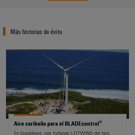
aguas
de
residuales
cables
Soluciones
para
la
Más historias de éxito
industria
Application
del
IoT
agua
Centre
y
Aire caribeño para el BLADEcontr
de
aguas
residuales
Novedades
de producto
Conectividad
práctica para
tu industria.
Nuestras
novedades
para
Industrial
Connectivity.
Aire caribeño para el BLADEcontrol®
En Guadalupe, seis turbinas LEITWIND del tipo