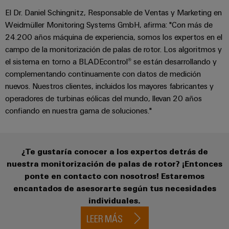
ferroviario
de
El Dr. Daniel Schingnitz, Responsable de Ventas y Marketing en
Transmisión
distribución
Weidmüller Monitoring Systems GmbH, afirma: "Con más de
y
24.200 años máquina de experiencia, somos los expertos en el
distribución
campo de la monitorización de palas de rotor. Los algoritmos y
Servicio
el sistema en torno a BLADEcontrol® se están desarrollando y
Estabilidad
y
complementando continuamente con datos de medición
de
seguridad
nuevos. Nuestros clientes, incluidos los mayores fabricantes y
montaje
para
operadores de turbinas eólicas del mundo, llevan 20 años
las
Guías
confiando en nuestra gama de soluciones."
redes
energéticas
montadas
modernas
Cajas
Tratamiento
¿Te gustaría conocer a los expertos detrás de
modificadas
de
nuestra monitorización de palas de rotor? ¡Entonces
y
agua
ponte en contacto con nosotros! Estaremos
adaptadas
y
encantados de asesorarte según tus necesidades
individuales.
tratamiento
Montaje
de
LEER MÁS
personalizado