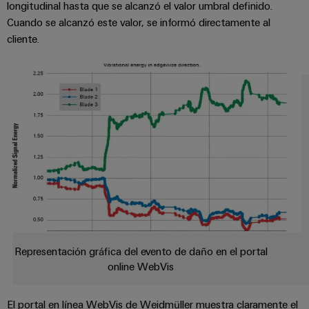
de
longitudinal hasta que se alcanzó el valor umbral definido.
dispositivos
pedido
combiner
Eventos
gestión
Cuando se alcanzó este valor, se informó directamente al
digital
Hidrógeno
boxes
y
de
cliente.
El
ferias
la
eShop
Distribuidores
hidrógeno
energía
como
de
Ferias
Interfaz
tecnología
bus
globales
clave
Power
OCI
para
de
y
Plant
la
campo
Interfaz
eventos
Controller
transición
EDI
energética
Ferias
Infraestructura
Locales
Automatización
Fabricante
VISTA
de
y
PREVIA
de
Experiencia
edificios
software
dispositivos
Digital
Soluciones
para
Monitorizadores
Representación gráfica del evento de daño en el portal
Bornes
las
online WebVis
necesidades
y
Sistemas
Carreras
específicas
conectores
de
profesionales
de
El portal en línea WebVis de Weidmüller muestra claramente el