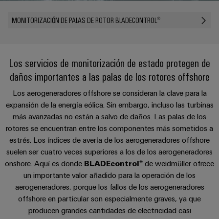
Cliente
Pair
conectores
tangibles
Weidmüller
Montaje
Weidmüller
Empresa
y
Ethernet
para
MONITORIZACIÓN DE PALAS DE ROTOR BLADECONTROL®
Dónde
personalizado
las
circuito
Datos
soluciones
Estamos
de
VISTA
Tecnología
se
impreso
y
PREVIA
Ventas
cables
de
pueden
Webinars
cifras
Los servicios de monitorización de estado protegen de
experimentar.
conexión
Cajas
Fast
daños importantes a las palas de los rotores offshore
Condiciones
SNAP
y
Sostenibilidad
Almacenamiento
Global
Delivery
de
IN
componentes
de
Los aerogeneradores offshore se consideran la clave para la
Service
Compliance
Venta
expansión de la energía eólica. Sin embargo, incluso las turbinas
energía
Tecnología
Sistemas
más avanzadas no están a salvo de daños. Las palas de los
Soluciones
Ubicaciones
Subscripción
de
de
y
rotores se encuentran entre los componentes más sometidos a
Consultoría
al
conexión
paso
productos
Información
estrés. Los índices de avería de los aerogeneradores offshore
e
para
Newsletter
PUSH
para
suelen ser cuatro veces superiores a los de los aerogeneradores
de
sistemas
ingeniería
IN
cables
onshore. Aquí es donde
BLADEcontrol®
de weidmüller ofrece
de
gestión
digital
almacenamiento
y
un importante valor añadido para la operación de los
y
u-
de
aerogeneradores, porque los fallos de los aerogeneradores
componentes
certificados
Connectivity
energía
OS
offshore en particular son especialmente graves, ya que
(ESS)
Consulting
edge
Cables
producen grandes cantidades de electricidad casi
Orange