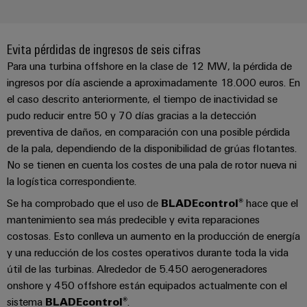
integradas
Accesorios
para
la
Herramientas
industria
Evita pérdidas de ingresos de seis cifras
de
Para una turbina offshore en la clase de 12 MW, la pérdida de
Máquinas
procesos
ingresos por día asciende a aproximadamente 18.000 euros. En
automáticas
Sector
el caso descrito anteriormente, el tiempo de inactividad se
ferroviario
pudo reducir entre 50 y 70 días gracias a la detección
Software
Soluciones
preventiva de daños, en comparación con una posible pérdida
modernas
Señalizadores
de la pala, dependiendo de la disponibilidad de grúas flotantes.
y
No se tienen en cuenta los costes de una pala de rotor nueva ni
digitales
Impresoras
la logística correspondiente.
para
industriales
una
Se ha comprobado que el uso de
BLADEcontrol®
hace que el
movilidad
mantenimiento sea más predecible y evita reparaciones
Industry
respetuosa
con
costosas. Esto conlleva un aumento en la producción de energía
light
el
y una reducción de los costes operativos durante toda la vida
clima
Infraestructura
útil de las turbinas. Alrededor de 5.450 aerogeneradores
en
del
onshore y 450 offshore están equipados actualmente con el
el
transporte
sistema
BLADEcontrol®
.
armario