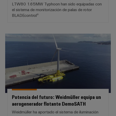
LTW80 1.65MW Typhoon han sido equipadas con
el sistema de monitorización de palas de rotor
BLADEcontrol®
Potencia del futuro: Weidmüller
Configurador
Weidmüller
Ingeniería
digital
Potencia del futuro: Weidmüller equipa un
avanzada:
intuitiva,
aerogenerador flotante DemoSATH
sencilla y
rápida
Weidmüller ha aportado el sistema de iluminación