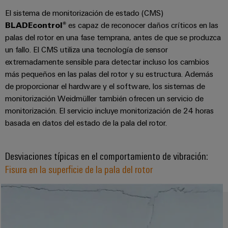
la
de
Building
industria
El sistema de monitorización de estado (CMS)
asistencia
Soporte
marítima
Workplace
BLADEcontrol®
es capaz de reconocer daños críticos en las
Prensa
técnico
Distribution
solutions
palas del rotor en una fase temprana, antes de que se produzca
Energía
boxes
un fallo. El CMS utiliza una tecnología de sensor
eólica
Company
Cumplimiento
extremadamente sensible para detectar incluso los cambios
Excelencia
News
medioambiental
operativa
más pequeños en las palas del rotor y su estructura. Además
Sistemas
de
en
de proporcionar el hardware y el software, los sistemas de
Electrónica
Notas
y
energía
los
monitorización Weidmüller también ofrecen un servicio de
de
soluciones
eólica
productos
Relés
monitorización. El servicio incluye monitorización de 24 horas
prensa
Energía
y
basada en datos del estado de la pala del rotor.
Automatización
PSIRT
fotovoltaica
relés
descentralizada
Aprovechar
de
Datos
Nuestros
Desviaciones típicas en el comportamiento de vibración:
la
Automatización
estado
de
partners
energía
Fisura en la superficie de la pala del rotor
industrial
sólido
solar
ingeniería
para
Distribución
Industrial
una
Aisladores
Catálogos
mayor
analytics
Red
y
técnicos
eficiencia
de
convertidores
de
de