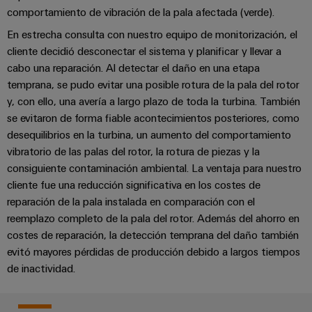
para
la
E/S
comportamiento de vibración de la pala afectada (verde).
infraestructura
Aceptamos
circuito
de
En estrecha consulta con nuestro equipo de monitorización, el
Ethernet
Desafíos
impreso
edificios
cliente decidió desconectar el sistema y planificar y llevar a
industrial
Es
Fabricación
Servicios
cabo una reparación. Al detectar el daño en una etapa
Paneles
Becarios
de
de
temprana, se pudo evitar una posible rotura de la pala del rotor
táctiles
y, con ello, una avería a largo plazo de toda la turbina. También
cuadros
conectores
se evitaron de forma fiable acontecimientos posteriores, como
eléctricos
para
Herramientas
desequilibrios en la turbina, un aumento del comportamiento
Soluciones
circuito
de
vibratorio de las palas del rotor, la rotura de piezas y la
para
impreso
los
ingeniería
consiguiente contaminación ambiental. La ventaja para nuestro
retos
y
cliente fue una reducción significativa en los costes de
Fabricante
de
reparación de la pala instalada en comparación con el
visualización
de
la
fabricación
reemplazo completo de la pala del rotor. Además del ahorro en
dispositivos
de
Medición
costes de reparación, la detección temprana del daño también
originales
cuadros
de
evitó mayores pérdidas de producción debido a largos tiempos
eléctricos
(OEM)
energía
de inactividad.
Maquinaria
Weidmüller
Soluciones