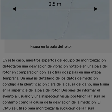
Industrial
los
partners
de
producto
IoT
recursos
de
medida
Reparaciones
Energía
Industrial
IIoT
Fuentes
y
Tradicional
Security
y
de
piezas
El
Automatización
Plataforma
alimentación
futuro
de
de
de
Encuentra
repuesto
la
Carcasas
Fisura en la pala del rotor
servicio
a
generación
para
Cursos
industrial
tu
de
componentes
energía
de
easyConnect
partner
En este caso, nuestros expertos del equipo de monitorización
probada
electrónicos
formación
para
detectaron una desviación de vibración notable en una pala del
Software
y
Fabricantes
rotor en comparación con las otras dos palas en una etapa
soluciones
Protección
para
seminarios
de
temprana. Un análisis detallado de los datos de medición
de
contra
IIoT
web
condujo a la identificación clara de la causa del daño, una fisura
dispositivos
IIoT
rayos
y
en la superficie de la pala del rotor. Después de informar el
Soluciones
y
y
de
automatización
evento al usuario y una inspección visual posterior, la fisura se
automatización
sobretensiones
conectividad
confirmó como la causa de la desviación de la medición. El
Opciones
innovadoras
Soluciones
CMS se utilizó para monitorizar la evolución de la fisura
de
para
PV