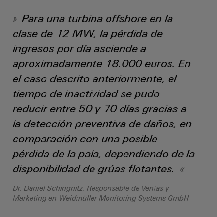
para
Industrial
los
AI
Para una turbina offshore en la
diferentes
sectores
clase de 12 MW, la pérdida de
Acceso
de
ingresos por día asciende a
la
remoto
automatización
aproximadamente 18.000 euros. En
de
Plataforma
máquinas
el caso descrito anteriormente, el
de
y
tiempo de inactividad se pudo
la
Servicio
automatización
Industrial
reducir entre 50 y 70 días gracias a
industrial
easyConnect
la detección preventiva de daños, en
Oil
comparación con una posible
Application
&
pérdida de la pala, dependiendo de la
IoT
Gas
Centre
disponibilidad de grúas flotantes.
Garantizar
un
funcionamiento
Dr. Daniel Schingnitz, Responsable de Ventas y
seguro
Marketing en Weidmüller Monitoring Systems GmbH
Workplace
con
soluciones
&