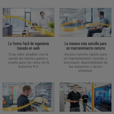
la
de
Building
industria
asistencia
Soporte
marítima
Workplace
Prensa
técnico
Distribution
solutions
Energía
boxes
eólica
Company
Cumplimiento
Excelencia
News
medioambiental
operativa
Sistemas
de
en
La forma fácil de ingeniería
La manera más sencilla para
Electrónica
Notas
y
energía
los
basada en web
un mantenimiento remoto
de
soluciones
eólica
productos
Relés
Crea valor añadido con la
Acceso remoto rápido para
prensa
ayuda de nuestra gama u-
un mantenimiento sencillo y
Energía
y
Automatización
create para tus retos en la
una mayor disponibilidad de
PSIRT
Industria 4.0.
las máquinas y de los
fotovoltaica
relés
descentralizada
sistemas.
Aprovechar
de
Datos
Nuestros
la
Automatización
estado
de
partners
energía
industrial
sólido
solar
ingeniería
para
Distribución
Industrial
una
Aisladores
Catálogos
mayor
analytics
Red
y
técnicos
eficiencia
de
convertidores
de
de