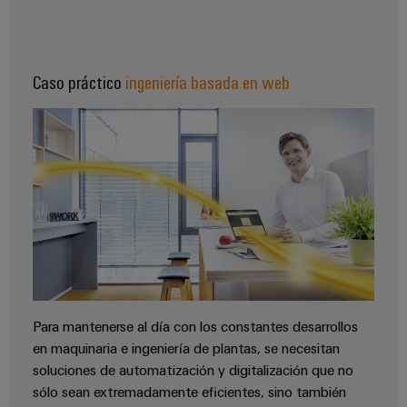
de
dispositivos
pedido
combiner
Eventos
gestión
digital
Hidrógeno
boxes
y
de
El
ferias
la
eShop
Caso práctico
ingeniería basada en web
Distribuidores
hidrógeno
energía
como
de
Ferias
Interfaz
tecnología
bus
globales
clave
Power
OCI
para
de
y
Plant
la
campo
Interfaz
eventos
Controller
transición
EDI
energética
Ferias
Infraestructura
Locales
Automatización
Fabricante
VISTA
de
y
PREVIA
de
Experiencia
edificios
software
dispositivos
Digital
Soluciones
para
Para mantenerse al día con los constantes desarrollos
Monitorizadores
Bornes
las
en maquinaria e ingeniería de plantas, se necesitan
necesidades
y
Sistemas
Carreras
soluciones de automatización y digitalización que no
específicas
conectores
de
profesionales
sólo sean extremadamente eficientes, sino también
de