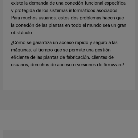
integradas
existe la demanda de una conexión funcional específica
Accesorios
para
y protegida de los sistemas informáticos asociados.
la
Para muchos usuarios, estos dos problemas hacen que
Herramientas
industria
la conexión de las plantas en todo el mundo sea un gran
de
Máquinas
procesos
obstáculo.
automáticas
¿Cómo se garantiza un acceso rápido y seguro a las
Sector
máquinas, al tiempo que se permite una gestión
ferroviario
Software
eficiente de las plantas de fabricación, clientes de
Soluciones
usuarios, derechos de acceso o versiones de firmware?
modernas
Señalizadores
y
digitales
Impresoras
para
industriales
una
movilidad
Industry
respetuosa
con
light
el
clima
Infraestructura
en
del
el
transporte
armario