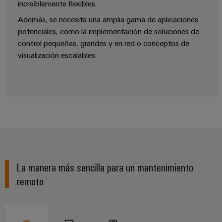
para
la
increíblemente flexibles.
E/S
infraestructura
Aceptamos
circuito
Además, se necesita una amplia gama de aplicaciones
de
Ethernet
Desafíos
impreso
edificios
potenciales, como la implementación de soluciones de
industrial
Es
control pequeñas, grandes y en red o conceptos de
Fabricación
Servicios
visualización escalables.
Paneles
Becarios
de
de
táctiles
cuadros
conectores
eléctricos
para
Herramientas
Soluciones
circuito
de
para
impreso
los
ingeniería
retos
y
Fabricante
de
visualización
de
la
fabricación
dispositivos
La manera más sencilla para un mantenimiento
de
Medición
originales
cuadros
de
remoto
eléctricos
(OEM)
energía
Maquinaria
Weidmüller
Soluciones