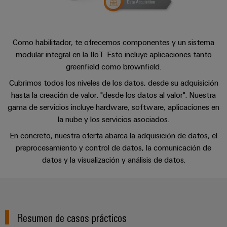
Centro
computing
de
Mag
Ingeniería
de
conexión,
|
digital
datos
cables
Customer
Soluciones
Cuadro
Weidmüller
de
Como habilitador, te ofrecemos componentes y un sistema
Magazine
y
y
Configurator
conexión
modular integral en la IIoT. Esto incluye aplicaciones tanto
productos
Academia
campo
greenfield como brownfield.
(patch)
para
Servicios
centros
Weidmüller
y
Cubrimos todos los niveles de los datos, desde su adquisición
Cableado
de
de
cables
hasta la creación de valor: "desde los datos al valor". Nuestra
datos:
Recursos
de
conectores
eficientes,
gama de servicios incluye hardware, software, aplicaciones en
Humanos
campo
para
Interfaces
fiables
la nube y los servicios asociados.
y
circuito
y
Nuestro
Configurador
En concreto, nuestra oferta abarca la adquisición de datos, el
escalables
impreso
soluciones
equipo
preprocesamiento y control de datos, la comunicación de
Weidmüller
Construcción
de
datos y la visualización y análisis de datos.
de
Servicios
naval
migración
Medición
dirección
de
Soluciones
para
inteligente
laboratorio
integrales
PLC
Política
de
Smart
de
conexión
Resumen de casos prácticos
Interfaces
Cabinet
para
calidad
Soporte