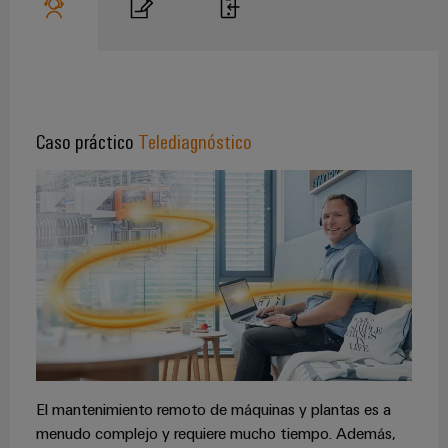
para
Industrial
los
AI
diferentes
sectores
Acceso
de
la
remoto
automatización
de
Caso práctico
Telediagnóstico
Plataforma
máquinas
de
y
la
Servicio
automatización
Industrial
industrial
easyConnect
Oil
Application
&
IoT
Gas
Centre
Garantizar
un
funcionamiento
seguro
El mantenimiento remoto de máquinas y plantas es a
Workplace
con
menudo complejo y requiere mucho tiempo. Además,
soluciones
&