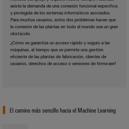
aguas
de
existe la demanda de una conexión funcional específica
residuales
cables
y protegida de los sistemas informáticos asociados.
Soluciones
Para muchos usuarios, estos dos problemas hacen que
para
la
la conexión de las plantas en todo el mundo sea un gran
industria
Application
obstáculo.
del
IoT
agua
¿Cómo se garantiza un acceso rápido y seguro a las
Centre
y
máquinas, al tiempo que se permite una gestión
de
eficiente de las plantas de fabricación, clientes de
aguas
usuarios, derechos de acceso o versiones de firmware?
residuales
Novedades
de producto
Conectividad
práctica para
tu industria.
Nuestras
novedades
para
El camino más sencillo hacia el Machine Learning
Industrial
Connectivity.