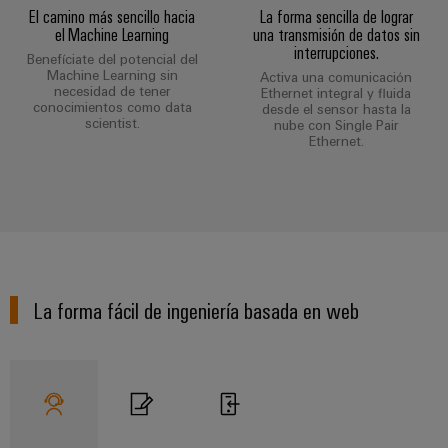
Industrial
los
partners
de
El camino más sencillo hacia
La forma sencilla de lograr
producto
IoT
recursos
el Machine Learning
una transmisión de datos sin
de
medida
interrupciones.
Reparaciones
Benefíciate del potencial del
Energía
Industrial
IIoT
Machine Learning sin
Activa una comunicación
Fuentes
y
Tradicional
Security
y
necesidad de tener
Ethernet integral y fluida
conocimientos como data
de
desde el sensor hasta la
piezas
El
Automatización
scientist.
nube con Single Pair
Plataforma
alimentación
futuro
de
Ethernet.
de
de
Encuentra
repuesto
la
Carcasas
servicio
a
generación
para
Cursos
industrial
tu
de
componentes
energía
de
easyConnect
partner
probada
electrónicos
formación
para
Software
y
Fabricantes
soluciones
Protección
La forma fácil de ingeniería basada en web
para
seminarios
de
de
contra
IIoT
web
dispositivos
IIoT
rayos
y
Soluciones
y
y
de
automatización
automatización
sobretensiones
conectividad
Opciones
innovadoras
Soluciones
de
para
PV