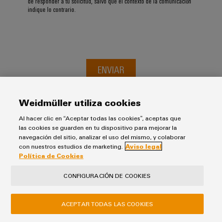
de responder a tu solicitud, salvo que el contexto de la comunicación
indique lo contrario.
ENVIAR
Weidmüller utiliza cookies
Al hacer clic en “Aceptar todas las cookies”, aceptas que
las cookies se guarden en tu dispositivo para mejorar la
navegación del sitio, analizar el uso del mismo, y colaborar
con nuestros estudios de marketing.
Aviso legal
Política de Cookies
Aviso Legal
CONFIGURACIÓN DE COOKIES
Política de Privacidad
Política de Cookies
ACEPTAR TODAS LAS COOKIES
Política de Compras