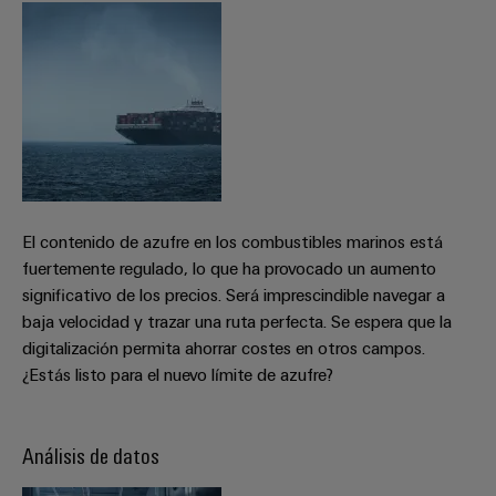
integradas
Accesorios
para
la
Herramientas
industria
de
Máquinas
procesos
automáticas
Sector
ferroviario
Software
Soluciones
modernas
Señalizadores
El contenido de azufre en los combustibles marinos está
y
fuertemente regulado, lo que ha provocado un aumento
digitales
Impresoras
significativo de los precios. Será imprescindible navegar a
para
industriales
una
baja velocidad y trazar una ruta perfecta. Se espera que la
movilidad
digitalización permita ahorrar costes en otros campos.
Industry
respetuosa
¿Estás listo para el nuevo límite de azufre?
con
light
el
clima
Infraestructura
en
Análisis de datos
del
el
transporte
armario