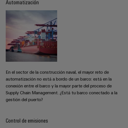
para
Automatización
Industrial
los
AI
diferentes
sectores
Acceso
de
la
remoto
automatización
de
Plataforma
máquinas
de
y
la
Servicio
automatización
Industrial
industrial
easyConnect
En el sector de la construcción naval, el mayor reto de
Oil
automatización no está a bordo de un barco: está en la
Application
&
conexión entre el barco y la mayor parte del proceso de
IoT
Gas
Supply Chain Management. ¿Está tu barco conectado a la
Centre
Garantizar
gestión del puerto?
un
funcionamiento
seguro
Workplace
Control de emisiones
con
soluciones
&