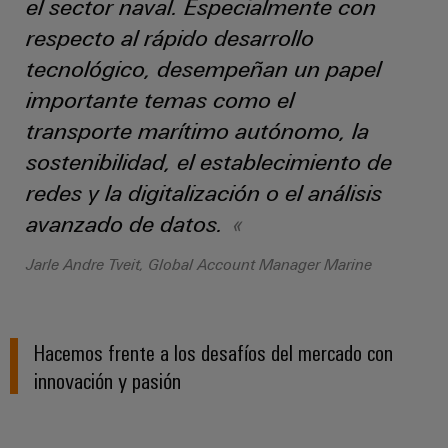
el sector naval. Especialmente con
para
la
E/S
infraestructura
Aceptamos
circuito
respecto al rápido desarrollo
de
Ethernet
Desafíos
impreso
edificios
tecnológico, desempeñan un papel
industrial
Es
importante temas como el
Fabricación
Servicios
Paneles
Becarios
de
de
transporte marítimo autónomo, la
táctiles
cuadros
conectores
sostenibilidad, el establecimiento de
eléctricos
para
Herramientas
redes y la digitalización o el análisis
Soluciones
circuito
de
avanzado de datos.
para
impreso
los
ingeniería
retos
Jarle Andre Tveit, Global Account Manager Marine
y
Fabricante
de
visualización
de
la
fabricación
dispositivos
de
Medición
originales
Hacemos frente a los desafíos del mercado con
cuadros
de
eléctricos
(OEM)
innovación y pasión
energía
Maquinaria
Weidmüller
Soluciones