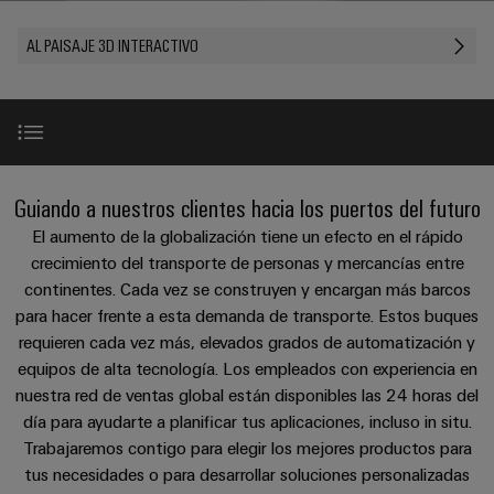
Cliente
Pair
conectores
tangibles
Weidmüller
Montaje
Weidmüller
Empresa
y
Ethernet
para
AL PAISAJE 3D INTERACTIVO
Dónde
personalizado
las
circuito
Datos
soluciones
Estamos
de
VISTA
Tecnología
se
impreso
y
PREVIA
Ventas
cables
de
pueden
Webinars
cifras
experimentar.
conexión
Cajas
Fast
Condiciones
SNAP
y
Sostenibilidad
Almacenamiento
Global
Delivery
Casos prácticos
New
Guiando a nuestros clientes hacia los puertos del futuro
de
IN
componentes
de
Service
Compliance
Venta
El aumento de la globalización tiene un efecto en el rápido
energía
Tecnología
Sistemas
Desafíos
crecimiento del transporte de personas y mercancías entre
Soluciones
Ubicaciones
Subscripción
de
de
y
continentes. Cada vez se construyen y encargan más barcos
Consultoría
al
conexión
paso
productos
Información
para hacer frente a esta demanda de transporte. Estos buques
e
Ciberseguridad
para
Newsletter
PUSH
para
requieren cada vez más, elevados grados de automatización y
de
sistemas
ingeniería
IN
cables
equipos de alta tecnología. Los empleados con experiencia en
de
gestión
digital
almacenamiento
y
& IIoT
nuestra red de ventas global están disponibles las 24 horas del
y
u-
de
día para ayudarte a planificar tus aplicaciones, incluso in situ.
componentes
certificados
Connectivity
energía
OS
Trabajaremos contigo para elegir los mejores productos para
(ESS)
Consulting
Productos destacados
edge
Cables
tus necesidades o para desarrollar soluciones personalizadas
Orange