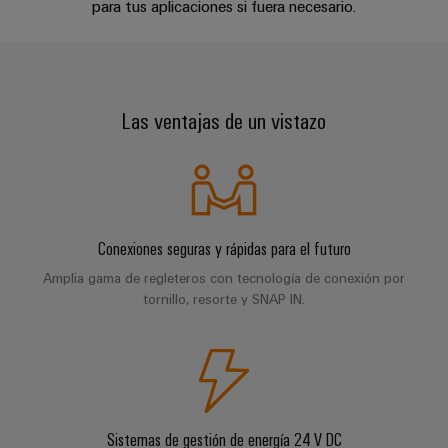
Centro
computing
de
para tus aplicaciones si fuera necesario.
Mag
Ingeniería
de
conexión,
Novedades
|
digital
datos
cables
Customer
Soluciones
Cuadro
Weidmüller
de
Magazine
Vista general de soluciones
y
y
Configurator
conexión
productos
Las ventajas de un vistazo
Academia
campo
(patch)
para
Servicios
Homologaciones
centros
Weidmüller
y
Cableado
de
de
cables
datos:
Recursos
de
conectores
Referencias sobre construcción naval
eficientes,
Humanos
campo
para
Interfaces
fiables
Conexiones seguras y rápidas para el futuro
y
circuito
y
Nuestro
Configurador
escalables
impreso
soluciones
Amplia gama de regleteros con tecnología de conexión por
equipo
Weidmüller
tornillo, resorte y SNAP IN.
Construcción
de
de
Servicios
naval
migración
Medición
dirección
de
Soluciones
para
inteligente
laboratorio
integrales
PLC
Política
de
Smart
de
conexión
Interfaces
Cabinet
para
calidad
Sistemas de gestión de energía 24 V DC
Soporte