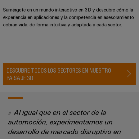
de
dispositivos
pedido
combiner
Eventos
gestión
Sumérgete en un mundo interactivo en 3D y descubre cómo la
digital
Hidrógeno
boxes
y
experiencia en aplicaciones y la competencia en asesoramiento
de
El
ferias
cobran vida: de forma intuitiva y adaptada a cada sector.
la
eShop
Distribuidores
hidrógeno
energía
como
de
Ferias
Interfaz
tecnología
bus
globales
clave
Power
OCI
para
de
y
Plant
la
campo
Interfaz
eventos
Controller
transición
EDI
DESCUBRE TODOS LOS SECTORES EN NUESTRO
energética
Ferias
PAISAJE 3D
Infraestructura
Locales
Automatización
Fabricante
VISTA
de
y
PREVIA
de
Experiencia
edificios
software
dispositivos
Digital
Soluciones
Al igual que en el sector de la
para
Monitorizadores
Bornes
las
automoción, experimentamos un
necesidades
y
Sistemas
Carreras
específicas
desarrollo de mercado disruptivo en
conectores
de
profesionales
de