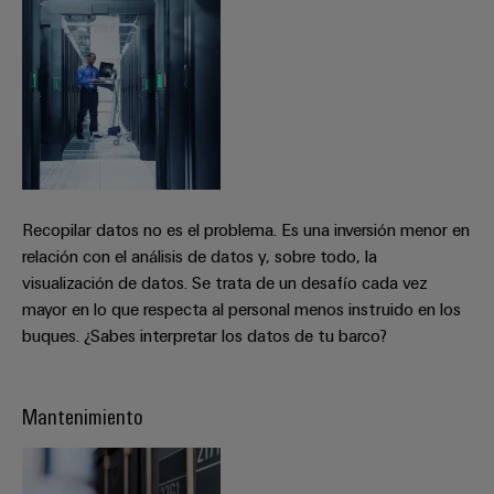
ferroviario
de
Transmisión
distribución
y
distribución
Servicio
Estabilidad
y
de
seguridad
montaje
para
las
Recopilar datos no es el problema. Es una inversión menor en
Guías
redes
relación con el análisis de datos y, sobre todo, la
energéticas
montadas
modernas
visualización de datos. Se trata de un desafío cada vez
mayor en lo que respecta al personal menos instruido en los
Cajas
Tratamiento
buques. ¿Sabes interpretar los datos de tu barco?
modificadas
de
y
agua
adaptadas
y
Mantenimiento
tratamiento
Montaje
de
personalizado