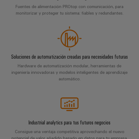
la
de
Building
industria
Fuentes de alimentación PROtop con comunicación, para
asistencia
Soporte
marítima
monitorizar y proteger tu sistema: fiables y redundantes.
Workplace
Prensa
técnico
Distribution
solutions
Energía
boxes
eólica
Company
Cumplimiento
Excelencia
News
medioambiental
operativa
Sistemas
de
en
Electrónica
Notas
y
Soluciones de automatización creadas para necesidades futuras
energía
los
de
soluciones
eólica
productos
Hardware de automatización modular, herramientas de
Relés
prensa
ingeniería innovadoras y modelos inteligentes de aprendizaje
Energía
y
Automatización
PSIRT
automático.
fotovoltaica
relés
descentralizada
Aprovechar
de
Datos
Nuestros
la
Automatización
estado
de
partners
energía
industrial
sólido
solar
ingeniería
para
Distribución
Industrial
una
Aisladores
Catálogos
Industrial analytics para tus futuros negocios
mayor
analytics
Red
y
técnicos
eficiencia
Consigue una ventaja competitiva aprovechando el nuevo
de
convertidores
de
de
potencial de valor añadido basado en datos para tu empresa.