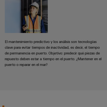
aguas
de
residuales
cables
Soluciones
para
la
industria
Application
del
IoT
agua
Centre
y
El mantenimiento predictivo y los análisis son tecnologías
de
clave para evitar tiempos de inactividad, es decir, el tiempo
aguas
residuales
de permanencia en puerto. Objetivo: predecir qué piezas de
Novedades
repuesto deben estar a tiempo en el puerto. ¿Mantener en el
de producto
puerto o reparar en el mar?
Conectividad
práctica para
tu industria.
Nuestras
novedades
para
Industrial
Connectivity.