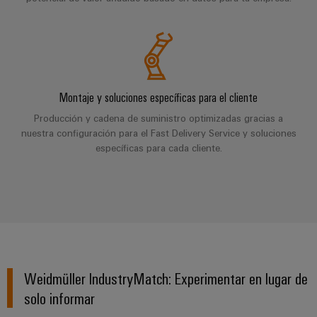
Industrial
los
partners
de
producto
IoT
recursos
de
medida
Reparaciones
Energía
Industrial
IIoT
Fuentes
y
Tradicional
Security
y
de
piezas
El
Automatización
Plataforma
alimentación
Montaje y soluciones específicas para el cliente
futuro
de
de
de
Encuentra
repuesto
Producción y cadena de suministro optimizadas gracias a
la
Carcasas
servicio
a
nuestra configuración para el Fast Delivery Service y soluciones
generación
para
Cursos
específicas para cada cliente.
industrial
tu
de
componentes
energía
de
easyConnect
partner
probada
electrónicos
formación
para
Software
y
Fabricantes
soluciones
Protección
para
seminarios
de
de
contra
IIoT
web
dispositivos
IIoT
rayos
y
Soluciones
y
y
de
automatización
Weidmüller IndustryMatch: Experimentar en lugar de
automatización
sobretensiones
conectividad
Opciones
solo informar
innovadoras
Soluciones
de
para
PV